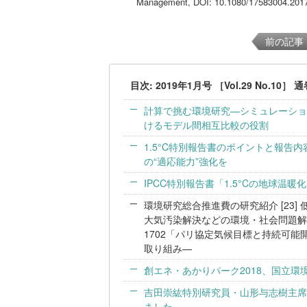
Management, DOI: 10.1080/17583004.201
前の記事
目次: 2019年1月号 ［Vol.29 No.10］ 
計算で挑む環境研究—シミュレーション
けるモデル間相互比較の役割
1.5°C特別報告書のポイントと報告
の“適応能力”強化を
IPCC特別報告書「1.5°Cの地球温暖化
環境研究総合推進費の研究紹介 [23
大気汚染解決などの環境・社会問題解
1702「パリ協定気候目標と持続可
取り組み—
創エネ・あかりパーク2018、国立環
吉田崇紘特別研究員・山形与志樹主席研究
ました