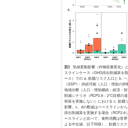
図2
気候変動影響（作物収量変化）と
スラインケース（GHG排出削減策を
ース）での a. 飢餓リスク人口と b
（SSP1：持続可能（人口：増加の抑
地域分断（人口：増加継続；経済・技
削減シナリオ（RCP2.6：2°C目標の
和策を実施しない）における c. 飢餓
影響。c、dの数値はベースラインから
排出削減策を実施する場合（RCP2.
ースラインと比べて、食料消費は世界平均
よる中位値、以下同様）、飢餓リスク