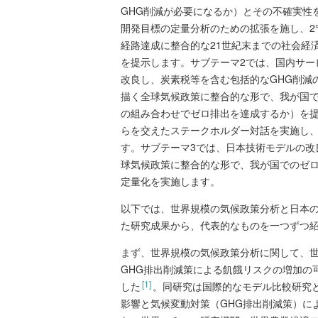
GHG削減が必要になるか）とその不確実性
開発目標の定量分析のための拡張を施し、2°
経路達成に整合的な21世紀末までの社会経
を提示します。サブテーマ2では、国内サー
改良し、炭素税等を含む包括的なGHG削減
描く全球気候政策に整合的な形で、我が国
の組み合わせでゼロ排出を達成するか）を
らを交えたステークホルダー対話を実施し
す。サブテーマ3では、日本技術モデルの改
球気候政策に整合的な形で、我が国でのゼ
定量化を実施します。
以下では、世界規模の気候政策分析と日本
た研究成果から、代表的なものを一つずつ
まず、世界規模の気候政策分析に関して、
GHG排出削減策による飢餓リスクの増加の
[1]
した
。同研究は国際的なモデル比較研究と
影響と気候変動対策（GHG排出削減策）に