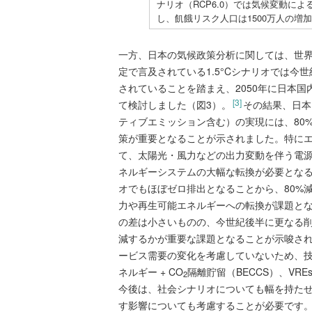
ナリオ（RCP6.0）では気候変動による
し、飢餓リスク人口は1500万人の増加
一方、日本の気候政策分析に関しては、世
定で言及されている1.5°Cシナリオでは今
されていることを踏まえ、2050年に日本
[3]
て検討しました（図3）。
その結果、日本
ティブエミッション含む）の実現には、80
策が重要となることが示されました。特に
て、太陽光・風力などの出力変動を伴う電源（Variab
ネルギーシステムの大幅な転換が必要となる
オでもほぼゼロ排出となることから、80%
力や再生可能エネルギーへの転換が課題とな
の差は小さいものの、今世紀後半に更なる
減するかが重要な課題となることが示唆さ
ービス需要の変化を考慮していないため、技
ネルギー + CO
隔離貯留（BECCS）、V
2
今後は、社会シナリオについても幅を持た
す影響についても考慮することが必要です