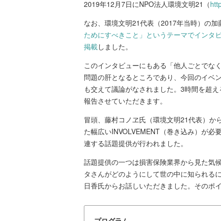
2019年12月7日にNPO法人環境文明21（
htt
なお、環境文明21代表（2017年当時）の
ためにすべきこと」というテーマでインタ
掲載
しました。
このインタビューにもある「他人ごとでな
問題の肝となるところであり、今回のイベ
も交えて議論がなされました。3時間を超え
報告させていただきます。
冒頭、藤村コノヱ氏（環境文明21代表）か
た幅広いINVOLVEMENT（巻き込み）
連する話題提供が行われました。
話題提供の一つは損害保険業界から見た気
タさんがどのようにして世の中に知られる
日香氏からお話しいただきました。そのポ
プログラム