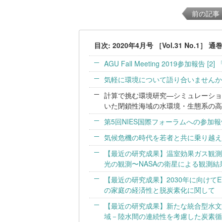
前の記事
目次: 2020年4月号 ［Vol.31 No.1］ 通
AGU Fall Meeting 2019参加報告 [
気軽に環境について語り合いませんか
計算で挑む環境研究—シミュレーション
いた閉鎖性海域の水環境・生態系の高
第5回NIES国際フォーラムへの参加
気候危機の時代を若者と共に乗り越えよ
【最近の研究成果】温室効果ガス観測
光の観測〜NASAの衛星による観測
【最近の研究成果】2030年に向けて
の家庭の経済性と脱炭素化に関して
【最近の研究成果】新たな統合型水文
域－陸水間の連続性を考慮した炭素循