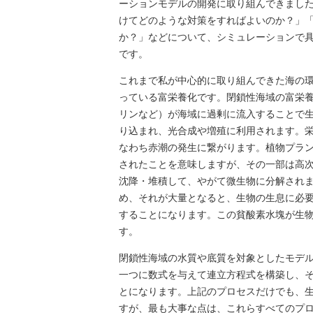
ーションモデルの開発に取り組んできまし
けてどのような対策をすればよいのか？」
か？」などについて、シミュレーションで
です。
これまで私が中心的に取り組んできた海の
っている富栄養化です。閉鎖性海域の富栄
リンなど）が海域に過剰に流入することで
り込まれ、光合成や増殖に利用されます。
なわち赤潮の発生に繋がります。植物プラ
されたことを意味しますが、その一部は高
沈降・堆積して、やがて微生物に分解され
め、それが大量となると、生物の生息に必
することになります。この貧酸素水塊が生
す。
閉鎖性海域の水質や底質を対象としたモデ
一つに数式を与えて連立方程式を構築し、
とになります。上記のプロセスだけでも、
すが、最も大事な点は、これらすべてのプ