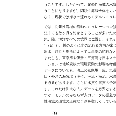
うことです。したがって、閉鎖性海域の水質
うことになりますが、閉鎖性海域全体をカ
なく、現状では海水の流れもモデルシミュ
では、閉鎖性海域の流動シミュレーション
短くても数ヶ月を対象とすることが多いた
気、陸、海洋すべての境界に位置し、それ
1（a））。川のように水の流れる方向が常
出水、時期と場所によっては黒潮の蛇行な
まだしも、東京湾や伊勢・三河湾は日本ス
ーションは地球規模の環境変動の影響も考
データについても、海上の気象場（風、気
口・外洋の海象場（潮位、潮流・海流、水
る必要があります。さらに水質や底質の予
す。これだけ膨大な入力データを必要とす
すが、モデルのみならず入力データの誤差
性海域の環境の正確な予測を難しくしている