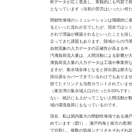
析データが広く普及し、客観的にも均質で
となっています（当初の苦労はいったい何
閉鎖性海域のシミュレーションは飛躍的に
るといった流れが主でしたが、現在ではシ
されて理論が構築されるといったことも珍しく
立ってきた課題もあります。陸域からの汚
自然現象の入力データの正確性が高まる中
汚濁負荷流入量は、人間活動による影響が
濁負荷流入量の入力データは工場や事業所
ますが、集水域全体となると排出源は膨大
排出源をカバーできているわけでもありま
捨てたドリンクも当然カウントされていませ
（東京湾の集水域人口のたった0.03%で
ない、統計にも上がってこない人間活動が
域の環境負荷にもなっているのです。
現在、私は国内最大の閉鎖性海域である瀬
めています（図1）。瀬戸内海と南方の黒潮海域
で分割し、複数の気候シナリオをそれぞれ2