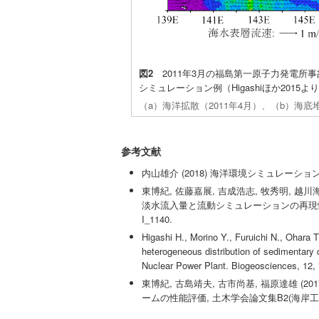
図2
2011年3月の福島第一原子力発電所事
シミュレーション例（Higashiほか2015よ
（a）海洋拡散（2011年4月）、（b）海底堆
参考文献
内山雄介 (2018) 海洋環境シミュレーション技術の
東博紀, 佐藤嘉展, 吉成浩志, 牧秀明, 越川
淡水流入量と流動シミュレーションの再現性への影響
I_1140.
Higashi H., Morino Y., Furuichi N., Ohara
heterogeneous distribution of sedimentary
Nuclear Power Plant. Biogeosciences, 12,
東博紀, 古島靖夫, 古市尚基, 福原達雄 
ームの性能評価, 土木学会論文集B2(海岸工学), 73(