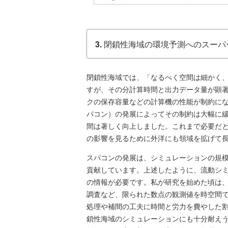
3.
閉鎖性海域の環境予測へのスーパ
閉鎖性海域では、「なるべく空間は細かく
すが、その分計算時間と出力データ量が顕著
クの保存容量などの計算機の性能が制約に
パコン）の発展によってその制約は大幅に
間は著しく向上しました。これまで必要だ
の影響を見るために外洋にも領域を拡げて
スパコンの発展は、シミュレーションの規
貢献しています。上述したように、流動シ
の情報が必要です。私が研究を始めた頃は
調査など、限られた数点の観測値を時空間
処理や補間の工夫に時間と労力を費やした
鎖性海域のシミュレーションにも十分耐え