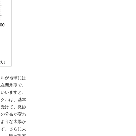
クルが地球には
現在間氷期で、
らいいますと、
イクルは、基本
を受けて、微妙
ーの分布が変わ
るような太陽か
ます。さらに大
も、人間が温室