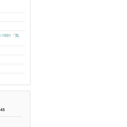
1501「気
）
645