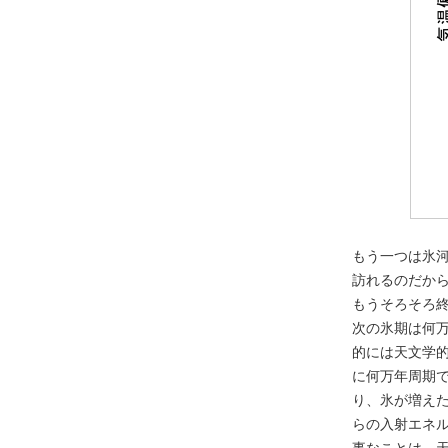
もう一つは氷
訪れるのだか
もうそろそろ
次の氷期は何
的には天文学
に何万年周期
り、氷が増え
らの入射エネ
事なことは、