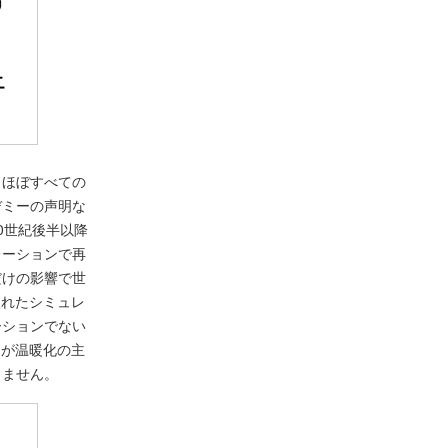
もほぼすべての
デミーの声明な
0世紀後半以降
レーションで再
だけの影響で世
入れたシミュレ
ーションでない
加が温暖化の主
りません。