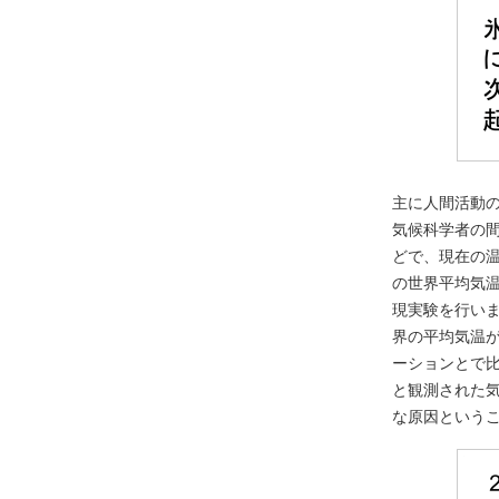
主に人間活動
気候科学者の
どで、現在の
の世界平均気
現実験を行い
界の平均気温
ーションとで
と観測された
な原因という