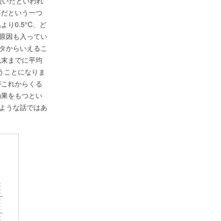
続いたといわれ
事だという一つ
り0.5°C、ど
の原因も入ってい
ータからいえるこ
紀末までに平均
うことになりま
がこれからくる
効果をもつとい
すような話ではあ