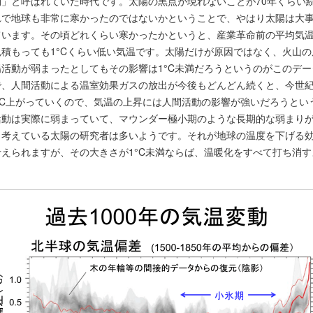
期」と呼ばれていた時代です。太陽の黒点が現れないことが70年くらい
れで地球も非常に寒かったのではないかということで、やはり太陽は大
います。その頃どれくらい寒かったかというと、産業革命前の平均気温よ
積もっても1°Cくらい低い気温です。太陽だけが原因ではなく、火山
活動が弱まったとしてもその影響は1°C未満だろうというのがこのデ
で、人間活動による温室効果ガスの放出が今後もどんどん続くと、今世
4°C上がっていくので、気温の上昇には人間活動の影響が強いだろうとい
活動は実際に弱まっていて、マウンダー極小期のような長期的な弱まり
と考えている太陽の研究者は多いようです。それが地球の温度を下げる
えられますが、その大きさが1°C未満ならば、温暖化をすべて打ち消