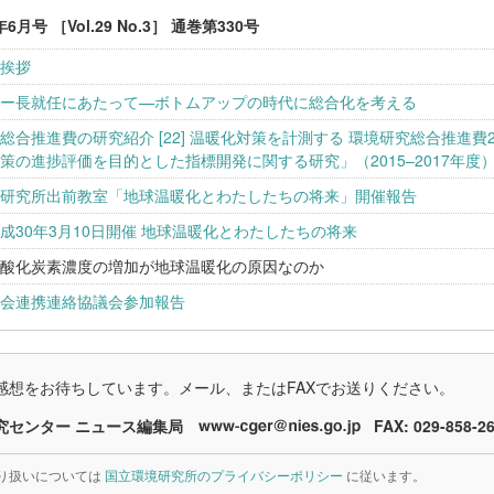
年6月号 ［Vol.29 No.3］ 通巻第330号
挨拶
ー長就任にあたって—ボトムアップの時代に総合化を考える
総合推進費の研究紹介 [22] 温暖化対策を計測する 環境研究総合推進費2-
策の進捗評価を目的とした指標開発に関する研究」（2015–2017年度
研究所出前教室「地球温暖化とわたしたちの将来」開催報告
成30年3月10日開催 地球温暖化とわたしたちの将来
酸化炭素濃度の増加が地球温暖化の原因なのか
会連携連絡協議会参加報告
感想をお待ちしています。メール、またはFAXでお送りください。
究センター ニュース編集局
FAX: 029-858-2
り扱いについては
国立環境研究所のプライバシーポリシー
に従います。