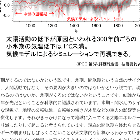
河期がくるのではないかという説です。氷期、間氷期という自然のサイ
ら、人間活動ではなく、その要因が大きいのではないかという説です。
終わるのではないか、氷期がくるのではないかということです。結論か
万年か先だということが科学的に認識されています。氷期－間氷期のサ
的な現象で、地球の公転軌道、自転軸の傾きが木星などの重力の影響等
で変化します。それがきっかけになって地球に入ってくる太陽エネルギ
たり減ったりして起こると考えられています。現在の間氷期を終わらせ
ルギーの弱まりはしばらくこないことが天文学的な計算からわかってい
天文学的なリズムで地球に氷期がくるようなタイミングになったとして