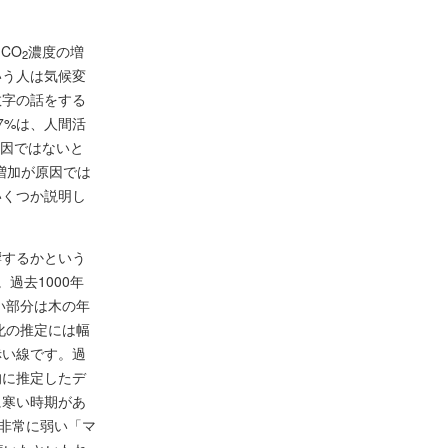
。
CO
濃度の増
2
いう人は気候変
数字の話をする
7%は、人間活
因ではないと
増加が原因では
いくつか説明し
響するかという
過去1000年
い部分は木の年
化の推定には幅
赤い線です。過
的に推定したデ
に寒い時期があ
が非常に弱い「マ