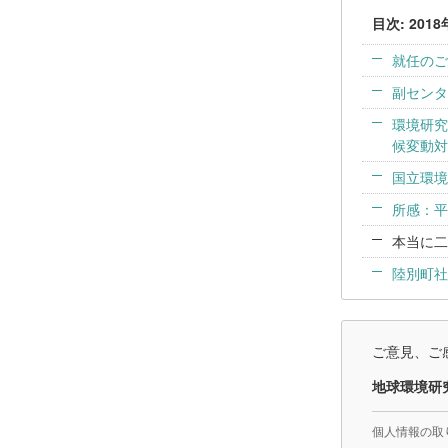
目次: 2018
就任のご
副センタ
環境研究
候変動対
国立環境
所感：平
本当に二
陸別町社
ご意見、ご
地球環境研
個人情報の取