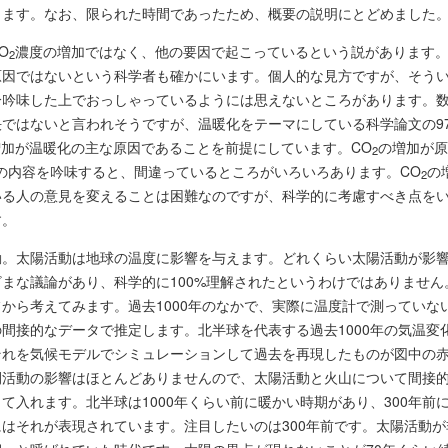
します。なお、限られた時間であったため、概要の説明にとどめました
O
濃度の増加ではなく、他の要因で起こっているという説があります。
2
原因ではないという科学者も確かにいます。個人的な見方ですが、そう
分吟味した上でおっしゃっているようには思えないところがあります。
ではないと言われそうですが、温暖化をテーマにしている科学論文の9
増加が温暖化の主な原因であることを前提にしています。CO
の増加が原
2
の内容を吟味すると、間違っているところがいろいろあります。CO
の
2
いる人の意見を変えることは困難なのですが、科学的に考慮すべき点を
す。
動。太陽活動は地球の温度に影響を与えます。どれくらい太陽活動が影
まな議論があり、科学的に100%理解されたというわけではありません。
から考えてみます。過去1000年のなかで、実際に温度計で測っていな
間接的なデータで推定します。北半球を代表する過去1000年の気温変
それを気候モデルでシミュレーションして過去を再現したものが図中の
間活動の影響はほとんどありませんので、太陽活動と火山について間接
て入れます。北半球は1000年くらい前に暖かい時期があり、300年前
はそれが表現されています。注目したいのは300年前です。太陽活動