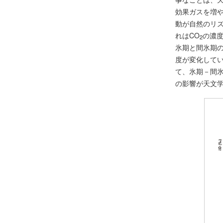
効果ガスを増
動が自然のリ
れはCO
の濃度
2
氷期と間氷期の
度が変化して
て、氷期－間
の影響が天文