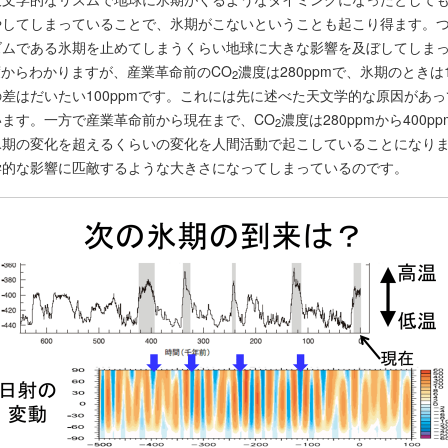
やしてしまっていることで、氷期がこないということも起こり得ます。
ズムである氷期を止めてしまうくらい地球に大きな影響を及ぼしてしま
からわかりますが、産業革命前のCO
濃度は280ppmで、氷期のときは1
2
差はだいたい100ppmです。これには先に述べた天文学的な原因があ
います。一方で産業革命前から現在まで、CO
濃度は280ppmから400p
2
氷期の変化を超えるくらいの変化を人間活動で起こしていることになり
学的な影響に匹敵するような大きさになってしまっているのです。