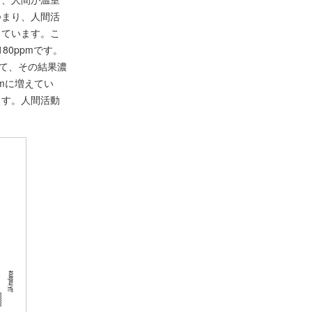
つまり、人間活
っています。こ
80ppmです。
って、その結果濃
pmに増えてい
ます。人間活動