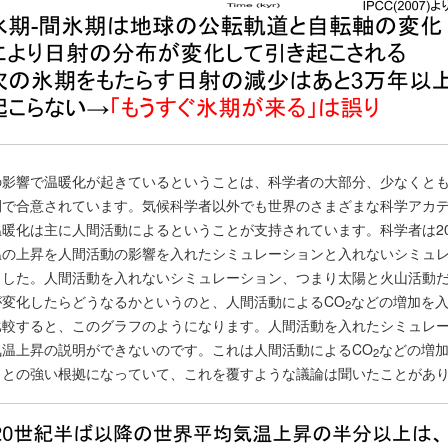
の影響で温暖化が起きているということは、科学者の大部分、少なくと
間で合意されています。気候科学者以外でも世界のさまざまな科学アカ
温暖化は主に人間活動によるということが支持されています。科学者は2
温の上昇を人間活動の影響を入れたシミュレーションと入れないシミュ
ました。人間活動を入れないシミュレーション、つまり太陽と火山活動
が変化したらどうなるかというのと、人間活動によるCO
などの増加を
2
比較すると、このグラフのようになります。人間活動を入れたシミュレ
気温上昇の説明ができないのです。これは人間活動によるCO
などの増
2
ことの強い根拠になっていて、これを覆すような議論は聞いたことがあ