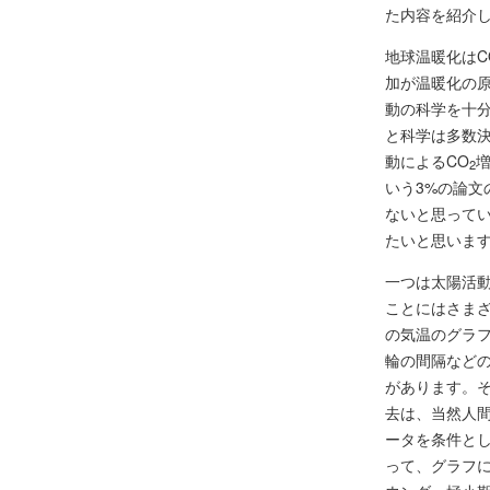
た内容を紹介
地球温暖化はC
加が温暖化の
動の科学を十
と科学は多数決
動によるCO
2
いう3%の論文
ないと思って
たいと思いま
一つは太陽活
ことにはさまざ
の気温のグラフ
輪の間隔などの
があります。
去は、当然人
ータを条件とし
って、グラフに