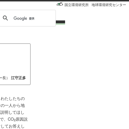
国立環境研究所
地球環境研究センター
ー長）
江守正多
とわたしたちの
者の一人から地
も説明してほし
で、CO
原因説
2
対してお答えし