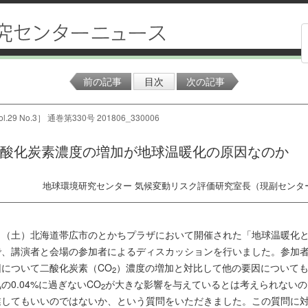
前の記事
目次
次の記事
l.29 No.3］ 通巻第330号 201806_330006
酸化炭素濃度の増加が地球温暖化の原因なのか
地球環境研究センター 気候変動リスク評価研究室長（現副センタ
10日（土）北海道帯広市のとかちプラザにおいて開催された「地球温暖化
で、講演者と会場の参加者によるディスカッションを行いました。参加
について二酸化炭素（CO
）濃度の増加と対比して他の要因について
2
の0.04%に過ぎないCO
が大きな影響を与えているとは考えられないの
2
業してもいいのではないか、という質問をいただきました。この質問に