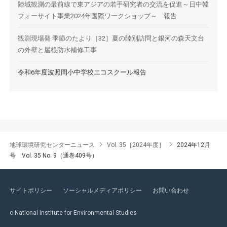
陸域観測の最前線で東アジアの若手研究者の交流を促進～日中韓
フォーサイト事業2024年国際ワークショップ～ 報告
観測現場発 季節のたより［32］夏の陸別訪問と銀河の森天文台
の外壁と屋根防水補修工事
令和6年度波照間小中学校エコスクール報告
地球環境研究センターニュース
Vol. 35［2024年度］
2024年12月
号 Vol. 35 No. 9（通巻409号）
サイトポリシー
ソーシャルメディアポリシー
お問い合わせ
c National Institute for Environmental Studies