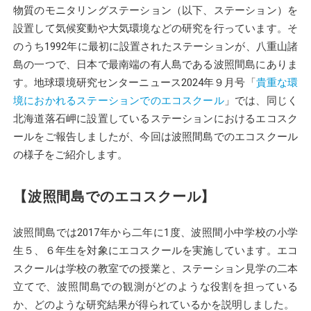
物質のモニタリングステーション（以下、ステーション）を
設置して気候変動や大気環境などの研究を行っています。そ
のうち1992年に最初に設置されたステーションが、八重山諸
島の一つで、日本で最南端の有人島である波照間島にありま
す。地球環境研究センターニュース2024年９月号「
貴重な環
境におかれるステーションでのエコスクール
」では、同じく
北海道落石岬に設置しているステーションにおけるエコスク
ールをご報告しましたが、今回は波照間島でのエコスクール
の様子をご紹介します。
【波照間島でのエコスクール】
波照間島では2017年から二年に1度、波照間小中学校の小学
生５、６年生を対象にエコスクールを実施しています。エコ
スクールは学校の教室での授業と、ステーション見学の二本
立てで、波照間島での観測がどのような役割を担っている
か、どのような研究結果が得られているかを説明しました。