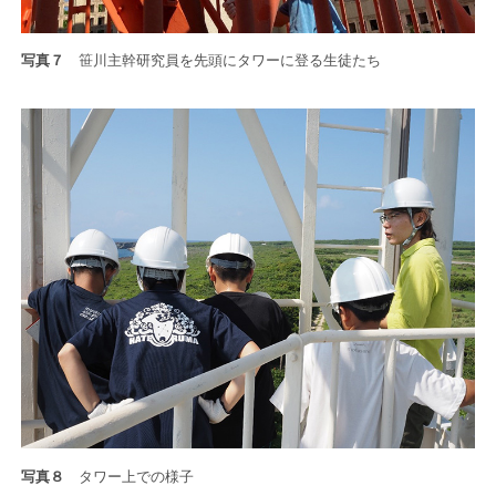
写真７
笹川主幹研究員を先頭にタワーに登る生徒たち
写真８
タワー上での様子