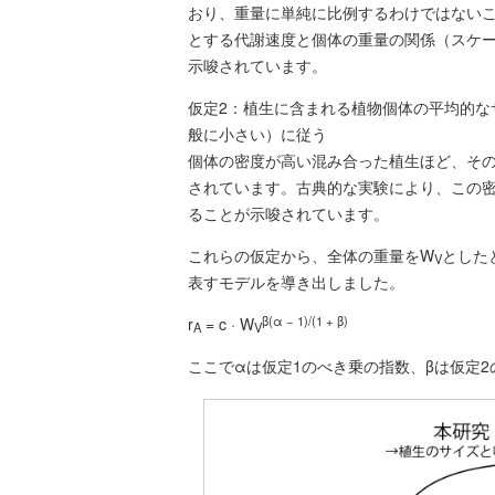
おり、重量に単純に比例するわけではない
とする代謝速度と個体の重量の関係（スケ
示唆されています。
仮定2：植生に含まれる植物個体の平均的な
般に小さい）に従う
個体の密度が高い混み合った植生ほど、そ
されています。古典的な実験により、この
ることが示唆されています。
これらの仮定から、全体の重量をW
とした
V
表すモデルを導き出しました。
β(α − 1)/(1 + β)
r
= c · W
A
V
ここでαは仮定1のべき乗の指数、βは仮定