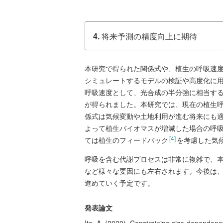
4.
将来予測の精度向上に期待
本研究で得られた関係式や、植生の呼吸速度
シミュレートするモデルの検証や高度化に
呼吸速度として、光合成の半分強に相当す
が得られました。本研究では、現在の植生
係式は気候変動や土地利用が進む将来にも
よって植生バイオマスが増減した場合の呼吸
[4]
ては植生のフィードバック
を考慮した気
呼吸を含む代謝プロセスは非常に複雑で、
など様々な要因にも左右されます。今後は
進めていく予定です。
発表論文