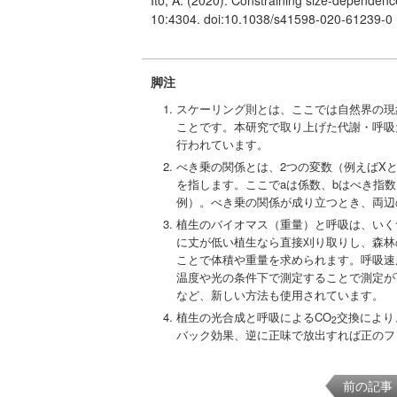
Ito, A. (2020). Constraining size-dependence
10:4304. doi:10.1038/s41598-020-61239-0
脚注
スケーリング則とは、ここでは自然界の現
ことです。本研究で取り上げた代謝・呼吸
行われています。
べき乗の関係とは、2つの変数（例えばXとY）
を指します。ここでaは係数、bはべき指
例）。べき乗の関係が成り立つとき、両辺
植生のバイオマス（重量）と呼吸は、いく
に丈が低い植生なら直接刈り取りし、森林
ことで体積や重量を求められます。呼吸速
温度や光の条件下で測定することで測定が
など、新しい方法も使用されています。
植生の光合成と呼吸によるCO
交換により
2
バック効果、逆に正味で放出すれば正のフ
前の記事